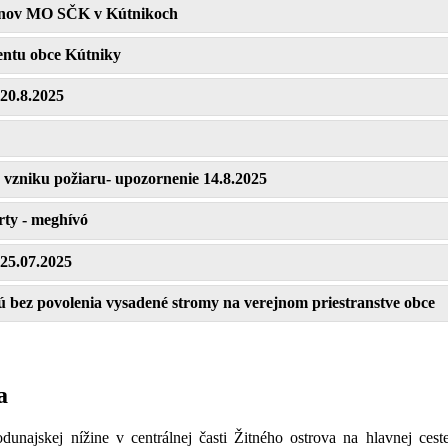
lenov MO SČK v Kútnikoch
entu obce Kútniky
20.8.2025
 vzniku požiaru- upozornenie 14.8.2025
rty - meghívó
25.07.2025
 bez povolenia vysadené stromy na verejnom priestranstve obce
a
najskej nížine v centrálnej časti Žitného ostrova na hlavnej ces