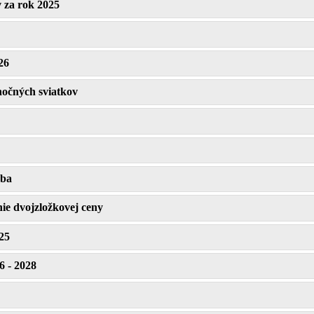
 za rok 2025
26
očných sviatkov
ba
ie dvojzložkovej ceny
25
6 - 2028