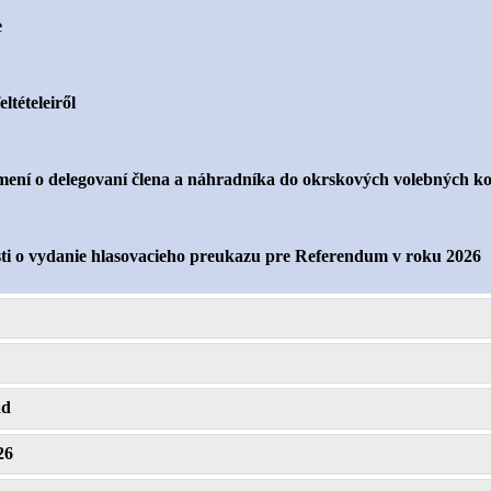
e
ltételeiről
mení o delegovaní člena a náhradníka do okrskových volebných k
sti o vydanie hlasovacieho preukazu pre Referendum v roku 2026
ad
26