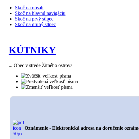
Skoč na obsah
Skoč na hlavnú navigáciu
Skoč na prvý stĺpec
Skoč na druhý stĺpec
KÚTNIKY
... Obec v strede Žitného ostrova
Oznámenie - Elektronická adresa na doručenie oznáme