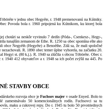
 Töböréte v jednu obec Hegyéte, r. 1948 premenovanú na Kútniky.
bec Povoda bola r. 1960 pripojená ku Kútnikom, ku ktorej bola
 jej chotári sa neskôr vyvinulo 7 dedín (Póda-, Csenkesz-, Hegy-,
atrila tunajším zemanom de Ethe. R. 1250 sa obec spomína ešte ako
ali obce Negyéth (Hegyéte) a Benoéthe. Zdá sa, že mali spoločné
ezachovali. R. 1890 obec temer úplne vyhorela, na začiatku 20.
 Hegyi st. (80 k.j.). R. 1940 sa zlúčila s obcou Töböréte. Obec r.
 r. 1940 412 obyvateľov a r. 1948 sa ich počet zvýšil na 445. Po
NÉ STAVBY OBCE
dárskeho rozvoja obce je
Fuchsov majer
v osade Enyed. Bolo to
valé zamestnávalo 50 komencionálnych rodín. Fuchsovci sa tu
bovín, maku a cukrovej repy. Do r. 1945 tu bolo 50 prvotriednych