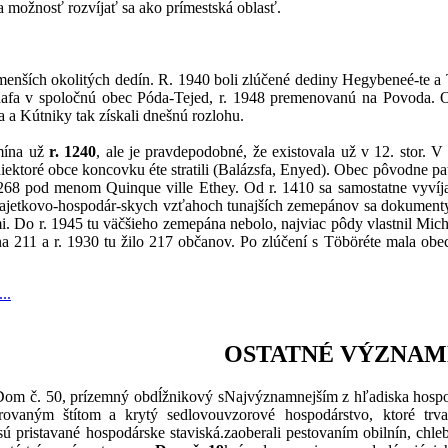
a možnosť rozvíjať sa ako prímestská oblasť.
enších okolitých dedín. R. 1940 boli zlúčené dediny Hegybeneé-te a
ódafa v spoločnú obec Póda-Tejed, r. 1948 premenovanú na Povoda. O
 a Kútniky tak získali dnešnú rozlohu.
mína už
r. 1240
, ale je pravdepodobné, že existovala už v 12. stor. V
niektoré obce koncovku éte stratili (Balázsfa, Enyed). Obec pôvodne p
1268 pod menom Quinque ville Ethey. Od r. 1410 sa samostatne vyvíj
jetkovo-hospodár-skych vzťahoch tunajších zemepánov sa dokumenty n
. Do r. 1945 tu väčšieho zemepána nebolo, najviac pôdy vlastnil Michal
na 211 a r. 1930 tu žilo 217 občanov. Po zlúčení s Töböréte mala obec
..
OSTATNÉ VÝZNAM
Dom č. 50, prízemný obdĺžnikový s
Najvýznamnejším z hľadiska hospo
rovaným štítom a krytý sedlovou
vzorové hospodárstvo, ktoré tr
sú pristavané hospodárske staviská.
zaoberali pestovaním obilnín, chle