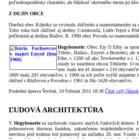
poľnohospodársky charakter, ale blízkosť okresného mesta jej dáv
Z DEJÍN OBCE
Dnešná obec Kútniky sa vyvinula zlúčením a osamostatnením sa m
Toho roku boli zlúčené aj dediny Csenkeszfa, Lidér-Tejed a P
pričlenená aj dedina Blažov. R. 1990 obec Povoda sa osamostatnila
Hegybeneéte
: Obec Ety či Ethy sa spo
Töbör-, Balázs-, Enyed- a Beneéte), ale 
Ethe, r. 1260 už ako Tewkeesethe a r. 
osudy so susednou obcou Töböréte. O ma
stor. mala len 41 domov s 210 obyvateľmi
1869 mala 205 obyvateľov, r. 1900 sa ich počet zvýšil nepatrne 
zlúčení s Blažovou a Povodou r. 1961 tu žilo 1628 obyvateľov.
Posledná úprava Štvrtok, 10 Február 2011 18:38
Čítať celý článok.
ĽUDOVÁ ARCHITEKTÚRA
V
Hegybeneéte
sa zachovalo viacero starých ľudových domov. 
jednoosovou hlavnou fasádou, zakončenou trojuholníkovým u
strechou pod trstinou bol postavený na začiatku 20. stor. Vzadu 