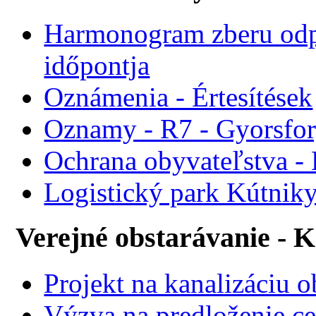
Harmonogram zberu odp
időpontja
Oznámenia - Értesítések
Oznamy - R7 - Gyorsforg
Ochrana obyvateľstva -
Logistický park Kútniky
Verejné obstarávanie - 
Projekt na kanalizáciu 
Výzva na predloženie ce