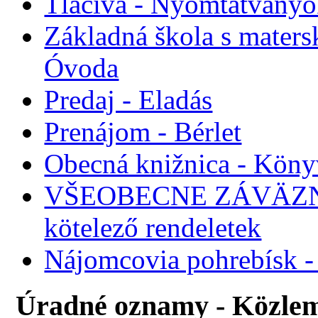
Tlačivá - Nyomtatvány
Základná škola s maters
Óvoda
Predaj - Eladás
Prenájom - Bérlet
Obecná knižnica - Köny
VŠEOBECNE ZÁVÄZNÉ
kötelező rendeletek
Nájomcovia pohrebísk - 
Úradné oznamy - Közle