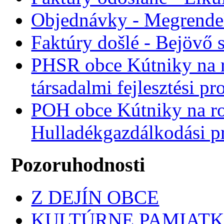
Objednávky - Megrende
Faktúry došlé - Bejövő 
PHSR obce Kútniky na r
társadalmi fejlesztési p
POH obce Kútniky na r
Hulladékgazdálkodási 
Pozoruhodnosti
Z DEJÍN OBCE
KULTÚRNE PAMIAT