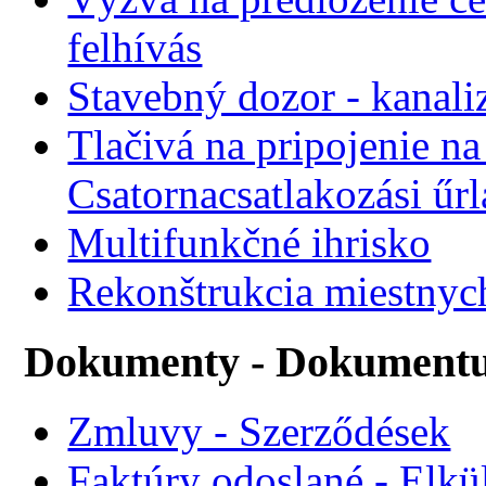
felhívás
Stavebný dozor - kanali
Tlačivá na pripojenie na
Csatornacsatlakozási űr
Multifunkčné ihrisko
Rekonštrukcia miestnyc
Dokumenty - Dokument
Zmluvy - Szerződések
Faktúry odoslané - Elkü