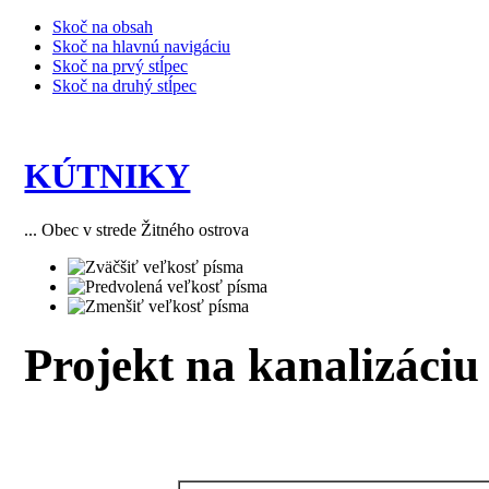
Skoč na obsah
Skoč na hlavnú navigáciu
Skoč na prvý stĺpec
Skoč na druhý stĺpec
KÚTNIKY
... Obec v strede Žitného ostrova
Projekt na kanalizáciu