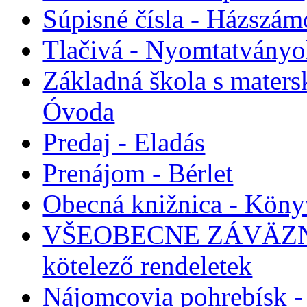
Súpisné čísla - Házszám
Tlačivá - Nyomtatvány
Základná škola s maters
Óvoda
Predaj - Eladás
Prenájom - Bérlet
Obecná knižnica - Köny
VŠEOBECNE ZÁVÄZNÉ
kötelező rendeletek
Nájomcovia pohrebísk - 