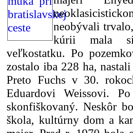
neoklasicistic
neobývali trvalo
kúrii mala sí
veľkostatku. Po pozemko
zostalo iba 228 ha, nastal
Preto Fuchs v 30. rokoc
Eduardovi Weissovi. P
skonfiškovaný. Neskôr bo
škola, kultúrny dom a kan