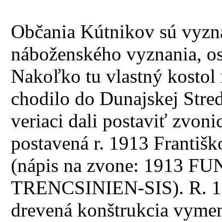
Občania Kútnikov sú vyzn
náboženského vyznania, osta
Nakoľko tu vlastný kostol
chodilo do Dunajskej Stred
veriaci dali postaviť zvoni
postavená r. 1913 Franti
(nápis na zvone: 1913
TRENCSINIEN-SIS). R. 19
drevená konštrukcia vymen