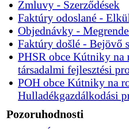
Zmluvy - Szerződések
Faktúry odoslané - Elkü
Objednávky - Megrende
Faktúry došlé - Bejövő 
PHSR obce Kútniky na r
társadalmi fejlesztési p
POH obce Kútniky na r
Hulladékgazdálkodási 
Pozoruhodnosti