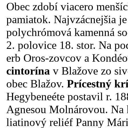
Obec zdobí viacero menšíc
pamiatok. Najvzácnejšia j
polychrómová kamenná s
2. polovice 18. stor. Na p
erb Oros-zovcov a Kondéo
cintorína
v Blažove zo siv
obec Blažov.
Prícestný kr
Hegybeneéte postavil r. 1
Agnesou Molnárovou. Na krí
liatinový reliéf Panny Mári