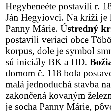
Hegybeneéte postavili r. 18
Ján Hegyiovci. Na kríži je
Panny Márie. Ú
stredný kr
postavili veriaci obce Töb
korpus, dole je symbol smr
sú iniciály BK a HD.
Boži
domom č. 118 bola postaven
malá jednoduchá stavba n
zakončená kovaným železn
je socha Panny Márie, pôv