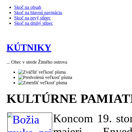
Skoč na obsah
Skoč na hlavnú navigáciu
Skoč na prvý stĺpec
Skoč na druhý stĺpec
KÚTNIKY
... Obec v strede Žitného ostrova
KULTÚRNE PAMIA
Koncom 19. stor.
majeri Eny