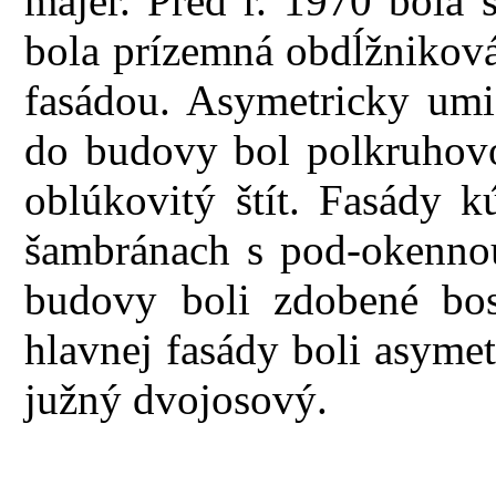
majer. Pred r. 1970 bola 
bola prízemná obdĺžnikov
fasádou. Asymetricky umi
do budovy bol polkruhov
oblúkovitý štít. Fasády k
šambránach s pod-okenno
budovy boli zdobené bosá
hlavnej fasády boli asyme
južný dvojosový.