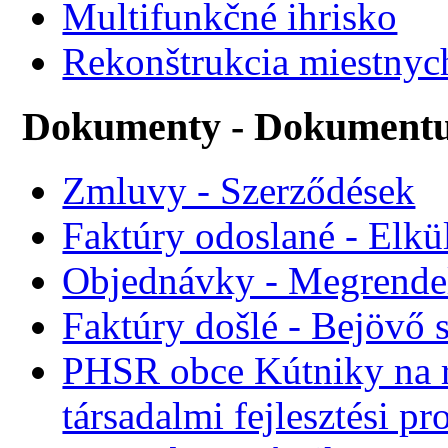
Multifunkčné ihrisko
Rekonštrukcia miestnyc
Dokumenty - Dokument
Zmluvy - Szerződések
Faktúry odoslané - Elkü
Objednávky - Megrende
Faktúry došlé - Bejövő 
PHSR obce Kútniky na r
társadalmi fejlesztési p