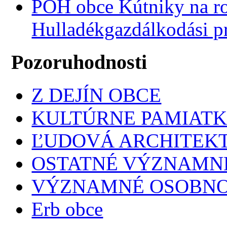
POH obce Kútniky na r
Hulladékgazdálkodási 
Pozoruhodnosti
Z DEJÍN OBCE
KULTÚRNE PAMIAT
ĽUDOVÁ ARCHITEK
OSTATNÉ VÝZNAMNÉ
VÝZNAMNÉ OSOBNO
Erb obce