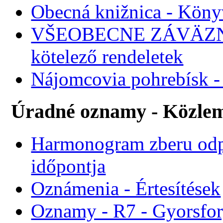
Obecná knižnica - Köny
VŠEOBECNE ZÁVÄZNÉ
kötelező rendeletek
Nájomcovia pohrebísk - 
Úradné oznamy - Közle
Harmonogram zberu odp
időpontja
Oznámenia - Értesítések
Oznamy - R7 - Gyorsforg