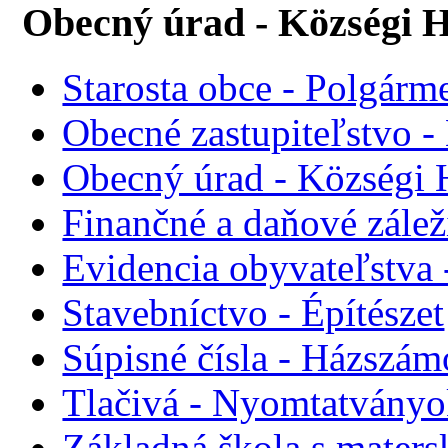
Obecný úrad - Községi H
Starosta obce - Polgárme
Obecné zastupiteľstvo - 
Obecný úrad - Községi 
Finančné a daňové zálež
Evidencia obyvateľstva 
Stavebníctvo - Építészet
Súpisné čísla - Házszám
Tlačivá - Nyomtatvány
Základná škola s maters