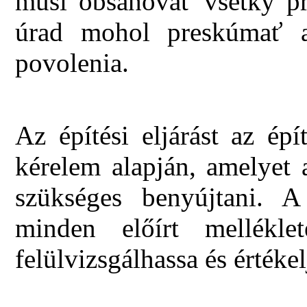
musí obsahovať všetky pr
úrad mohol preskúmať a
povolenia.
Az építési eljárást az ép
kérelem alapján, amelyet 
szükséges benyújtani. A
minden előírt mellékle
felülvizsgálhassa és értékel