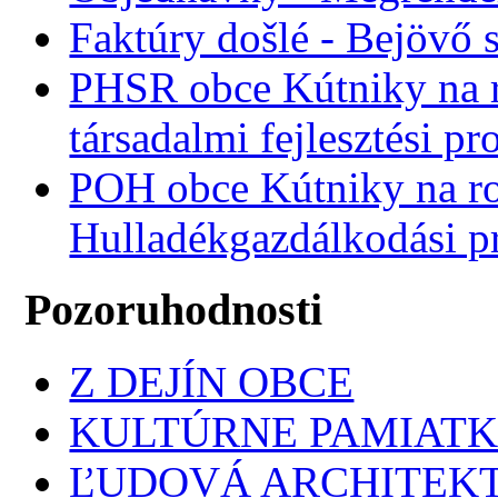
Faktúry došlé - Bejövő 
PHSR obce Kútniky na r
társadalmi fejlesztési p
POH obce Kútniky na r
Hulladékgazdálkodási 
Pozoruhodnosti
Z DEJÍN OBCE
KULTÚRNE PAMIAT
ĽUDOVÁ ARCHITEK