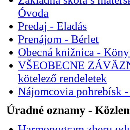
Óvoda
Predaj - Eladás
Prenájom - Bérlet
Obecná knižnica - Köny
VŠEOBECNE ZÁVÄZNÉ
kötelező rendeletek
Nájomcovia pohrebísk - 
Úradné oznamy - Közle
Harmonogram zberu odp