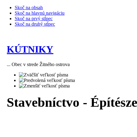
Skoč na obsah
Skoč na hlavnú navigáciu
Skoč na prvý stĺpec
Skoč na druhý stĺpec
KÚTNIKY
... Obec v strede Žitného ostrova
Stavebníctvo - Építésze